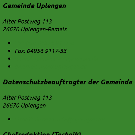
Gemeinde Uplengen
Alter Postweg 113
26670 Uplengen-Remels
Telefon:
04956 9117-0
Fax:
04956 9117-33
E-Mail:
gemeinde@uplengen.de
Internet:
www.uplengen.de
Datenschutzbeauftragter der Gemeinde 
Alter Postweg 113
26670 Uplengen
E-Mail:
datenschutz@uplengen.de
Chefredaktion (Technik)