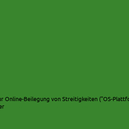
ur Online-Beilegung von Streitigkeiten ("OS-Plat
ter
http://ec.europa.eu/consumers/odr/