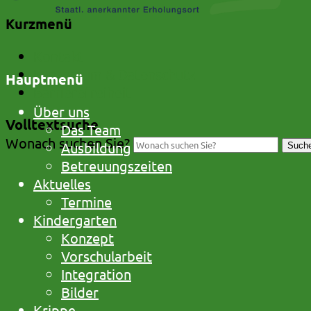
Kurzmenü
Kontakt
Impressum & Datenschutz
Hauptmenü
Barrierefreiheit
Über uns
Volltextsuche
Das Team
Wonach suchen Sie?
Ausbildung
Such
Betreuungszeiten
Aktuelles
Termine
Kindergarten
Konzept
Vorschularbeit
Integration
Bilder
Krippe