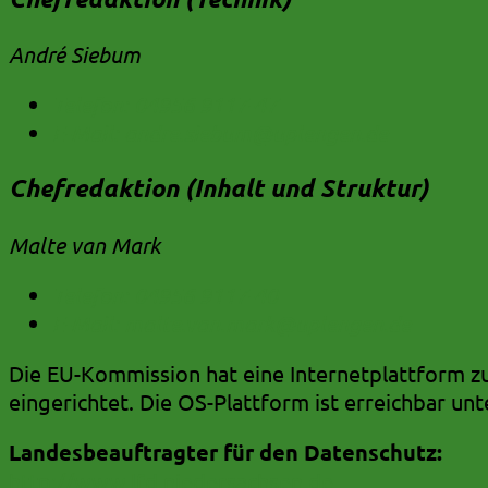
André Siebum
Telefon:
04956 9117-47
E-Mail:
andre.siebum@uplengen.de
Chefredaktion (Inhalt und Struktur)
Malte van Mark
Telefon:
04956 9117-40
E-Mail:
malte.van.mark@uplengen.de
Die EU-Kommission hat eine Internetplattform z
eingerichtet. Die OS-Plattform ist erreichbar un
Landesbeauftragter für den Datenschutz:
http://www.lfd.niedersachsen.de