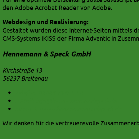
den Adobe Acrobat Reader von Adobe.
Webdesign und Realisierung:
Gestaltet wurden diese Internet-Seiten mittels d
CMS-Systems iKISS der Firma Advantic in Zusam
Hennemann & Speck GmbH
Kirchstraße 13
56237 Breitenau
Telefon:
02623 79755-56
E-Mail:
info@hennemannundspeck.de
Internet:
www.hennemannundspeck.de
Wir danken für die vertrauensvolle Zusammenarb