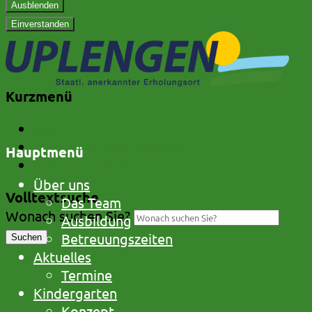
Ausblenden
Einverstanden
Kurzmenü
Kontakt
Impressum & Datenschutz
Hauptmenü
Barrierefreiheit
Über uns
Volltextsuche
Das Team
Wonach suchen Sie?
Ausbildung
Betreuungszeiten
Suchen
Aktuelles
Termine
Kindergarten
Konzept