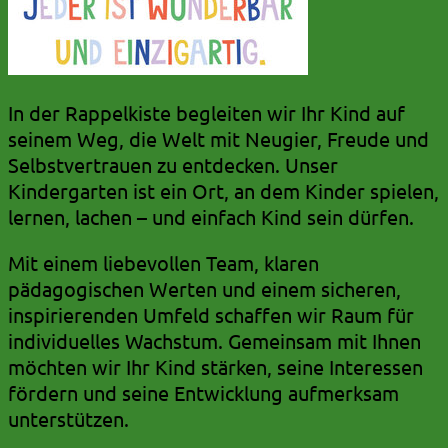
In der Rappelkiste begleiten wir Ihr Kind auf
seinem Weg, die Welt mit Neugier, Freude und
Selbstvertrauen zu entdecken. Unser
Kindergarten ist ein Ort, an dem Kinder spielen,
lernen, lachen – und einfach Kind sein dürfen.
Mit einem liebevollen Team, klaren
pädagogischen Werten und einem sicheren,
inspirierenden Umfeld schaffen wir Raum für
individuelles Wachstum. Gemeinsam mit Ihnen
möchten wir Ihr Kind stärken, seine Interessen
fördern und seine Entwicklung aufmerksam
unterstützen.