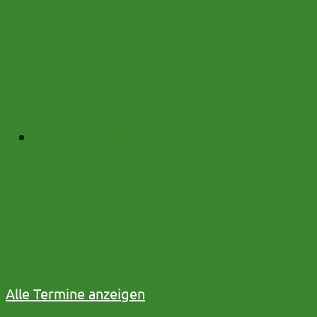
Datum:
15.09.2026 bis 16.09.2026
Am 15.09 und 16.09 ist im Kindergarten
sowie in der Krippe ein Wahlelternabend
Mehr
Nikolausfrühstück
Datum:
03.12.2026
Am 03.12 wird im Kindergarten und in der
Krippe ein Nikolausfrühstück gemeinsam
mit den Kindern am Vormittag stattfinden.
Mehr
Alle Termine anzeigen