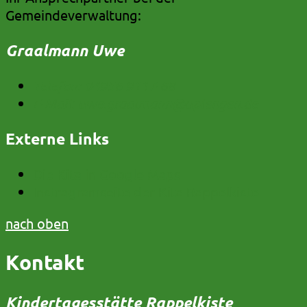
Gemeindeverwaltung:
Graalmann Uwe
Telefon:
04956 9117-68
E-Mail:
uwe.graalmann@uplengen.de
Externe Links
Die Kita in Google Maps
Instragramseite der Kita Rappelkiste
nach oben
Kontakt
Kindertagesstätte Rappelkiste