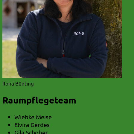
Ilona Bünting
Raumpflegeteam
Wiebke Meise
Elvira Gerdes
Gila Schober