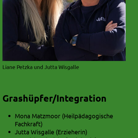
Liane Petzka und Jutta Wisgalle
Grashüpfer/Integration
Mona Matzmoor (Heilpädagogische
Fachkraft)
Jutta Wisgalle (Erzieherin)