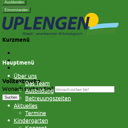
Ausblenden
Einverstanden
Kurzmenü
Kontakt
Impressum & Datenschutz
Hauptmenü
Barrierefreiheit
Über uns
Volltextsuche
Das Team
Wonach suchen Sie?
Ausbildung
Betreuungszeiten
Suchen
Aktuelles
Termine
Kindergarten
Konzept