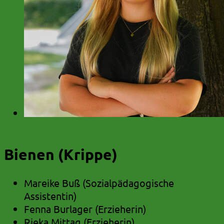
Lia Tolzmann
Bienen (Krippe)
Mareike Buß (Sozialpädagogische
Assistentin)
Fenna Burlager (Erzieherin)
Rieka Mittag (Erzieherin)