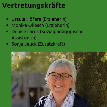
Vertretungskräfte
Ursula Höfers (Erzieherin)
Monika Ollesch (Erzieherin)
Denise Lares (Sozialpädagogische
Assistentin)
Sonja Jeuck (Zusatzkraft)