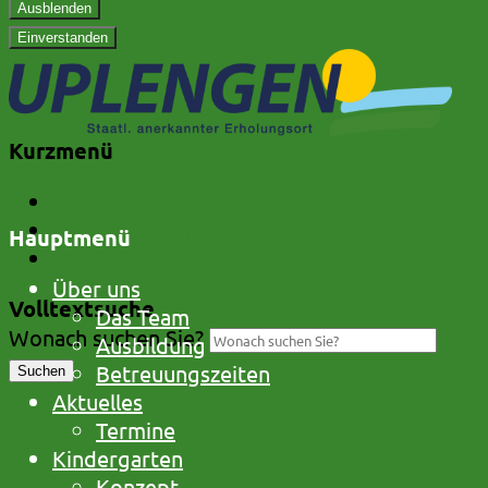
Ausblenden
Einverstanden
Kurzmenü
Kontakt
Impressum & Datenschutz
Hauptmenü
Barrierefreiheit
Über uns
Volltextsuche
Das Team
Wonach suchen Sie?
Ausbildung
Betreuungszeiten
Suchen
Aktuelles
Termine
Kindergarten
Konzept