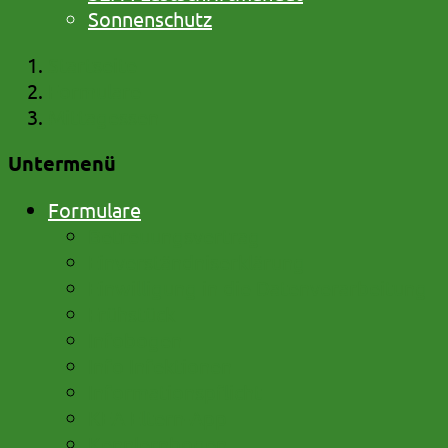
Sonnenschutz
Startseite
Formulare
Mittagessen
Untermenü
Formulare
Betreuungsvertrag
Einverständniserklärung
Einwilligung in die Datenverarbeitung
Frühstück
Infobogen
Info Infektionen
Informationspflicht
KEA Eltern-App
Kennlernbogen