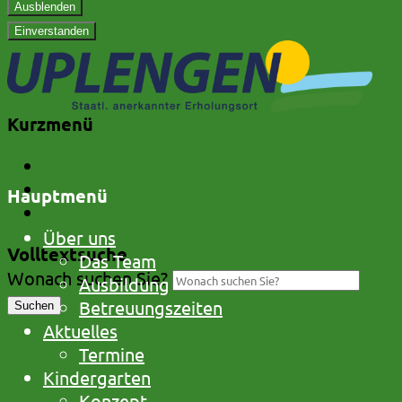
Ausblenden
Einverstanden
Kurzmenü
Kontakt
Impressum & Datenschutz
Hauptmenü
Barrierefreiheit
Über uns
Volltextsuche
Das Team
Wonach suchen Sie?
Ausbildung
Betreuungszeiten
Suchen
Aktuelles
Termine
Kindergarten
Konzept