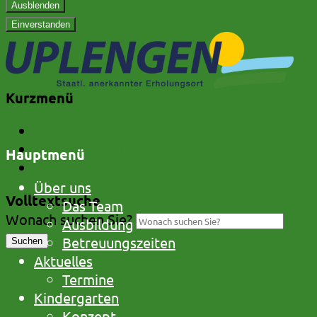
Ausblenden
Einverstanden
Kurzmenü
Kontakt
Impressum & Datenschutz
Hauptmenü
Barrierefreiheit
Über uns
Volltextsuche
Das Team
Wonach suchen Sie?
Ausbildung
Betreuungszeiten
Suchen
Aktuelles
Termine
Kindergarten
Konzept